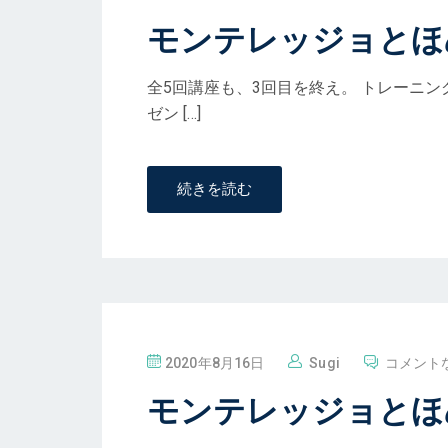
稿
モンテレッジョとほ
全5回講座も、3回目を終え。 トレーニ
ゼン […]
続きを読む
投
2020年8月16日
Sugi
コメント
稿
モンテレッジョとほ