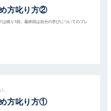
め方叱り方②
ングは残り1回。最終回は自分の学びについてのプレ
なし
め方叱り方①