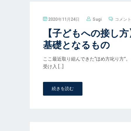
投
2020年11月24日
Sugi
コメン
稿
【子どもへの接し方
基礎となるもの
ここ最近取り組んできた“ほめ方叱り方”
受け入 […]
続きを読む