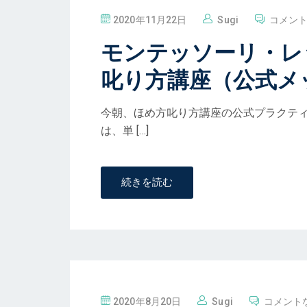
投
2020年11月22日
Sugi
コメン
稿
モンテッソーリ・レ
叱り方講座（公式メ
今朝、ほめ方叱り方講座の公式プラクティ
は、単 […]
続きを読む
投
2020年8月20日
Sugi
コメント