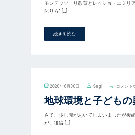
モンテッソーリ教育とレッジョ・エミリア
叱り方” […]
続きを読む
投
2020年6月30日
Sugi
コメント
稿
地球環境と子どもの
さて、少し間があいてしまいましたが後編
が、後編 […]