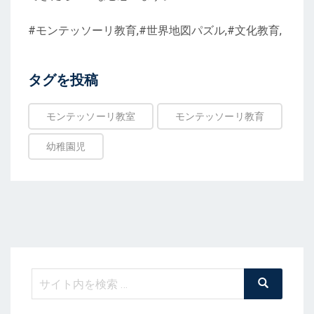
#モンテッソーリ教育,#世界地図パズル,#文化教育,
投
タグを投稿
稿
タ
モンテッソーリ教室
モンテッソーリ教育
グ
幼稚園児
検
検
索
索: