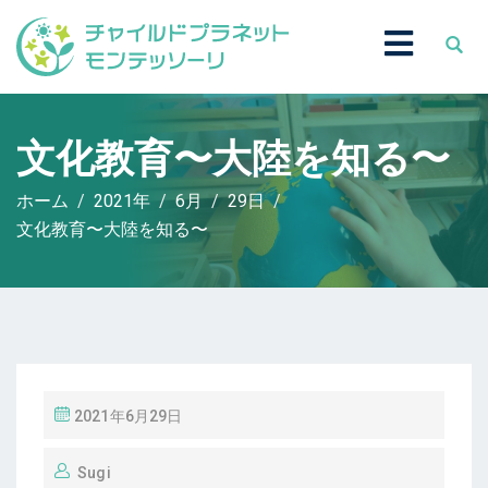
文化教育〜大陸を知る〜
ホーム
2021年
6月
29日
文化教育〜大陸を知る〜
投
2021年6月29日
稿
Sugi