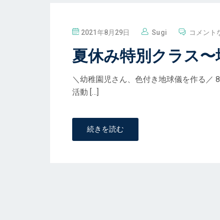
投
2021年8月29日
Sugi
コメント
稿
夏休み特別クラス〜
＼幼稚園児さん、色付き地球儀を作る／ 
活動 […]
続きを読む