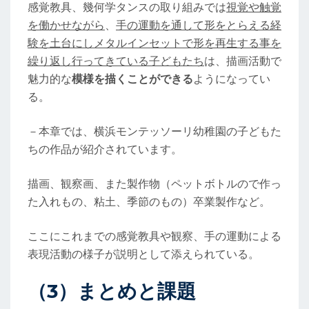
感覚教具、幾何学タンスの取り組みでは
視覚や触覚
を働かせながら
、
手の運動を通して形をとらえる経
験を土台にしメタルインセットで形を再生する事を
繰り返し行ってきている子どもたち
は、描画活動で
魅力的な
模様を描くことができる
ようになってい
る。
－本章では、横浜モンテッソーリ幼稚園の子どもた
ちの作品が紹介されています。
描画、観察画、また製作物（ペットボトルので作っ
た入れもの、粘土、季節のもの）卒業製作など。
ここにこれまでの感覚教具や観察、手の運動による
表現活動の様子が説明として添えられている。
（3）まとめと課題