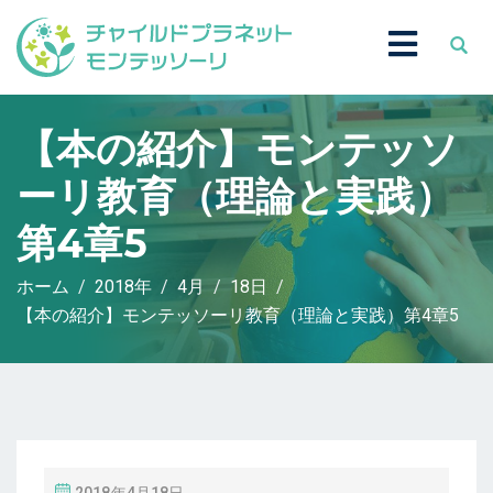
【本の紹介】モンテッソ
ーリ教育（理論と実践）
第4章5
ホーム
2018年
4月
18日
【本の紹介】モンテッソーリ教育（理論と実践）第4章5
投