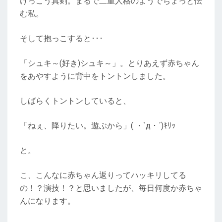
けっこう真剣。まるで二重人格のようでちょっと怯
む私。
そして抱っこすると･･･
「シュキ～(好き)シュキ～」。とりあえず赤ちゃん
をあやすように背中をトントンしました。
しばらくトントンしていると、
「ねぇ、降りたい。遊ぶから」( ・`д・´)ｷﾘｯ
と。
こ、こんなに赤ちゃん返りってハッキリしてる
の！？演技！？と思いましたが、毎日何度か赤ちゃ
んになります。