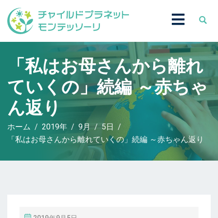
「私はお母さんから離れ
ていくの」続編 ～赤ちゃ
ん返り
ホーム
2019年
9月
5日
「私はお母さんから離れていくの」続編 ～赤ちゃん返り
投