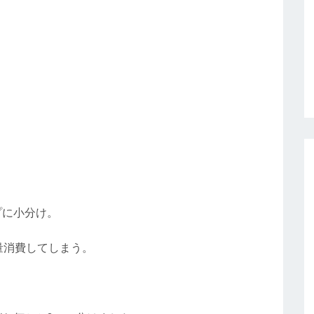
プに小分け。
量消費してしまう。