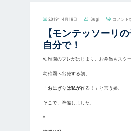
投
2019年4月18日
Sugi
コメント
稿
【モンテッソーリの
自分で！
幼稚園のプレがはじまり、お弁当もスタ
幼稚園へ出発する朝、
「おにぎりは私が作る！」
と言う娘。
そこで、準備しました。
*