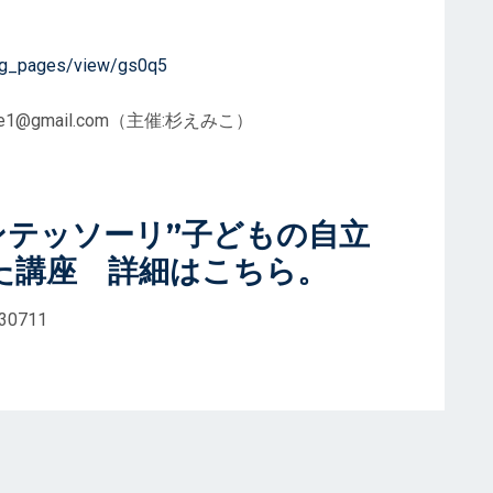
ding_pages/view/gs0q5
e1@gmail.com（主催:杉えみこ）
モンテッソーリ”子どもの自立
た講座 詳細はこちら。
430711