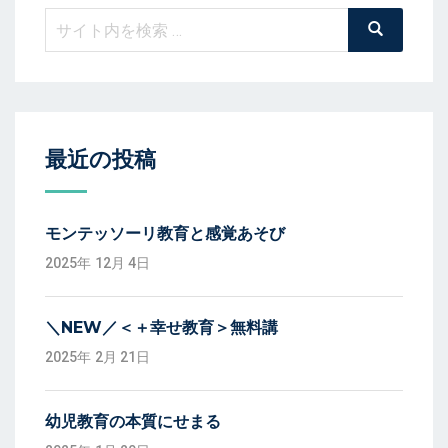
ビ
検
検
ゲ
索
索:
ー
シ
最近の投稿
ョ
ン
モンテッソーリ教育と感覚あそび
2025年 12月 4日
＼NEW／＜＋幸せ教育＞無料講
2025年 2月 21日
幼児教育の本質にせまる