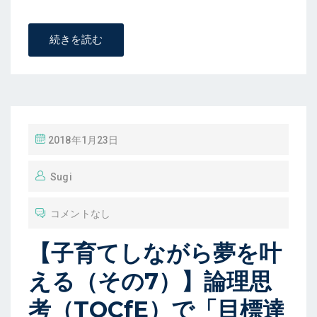
続きを読む
投
2018年1月23日
稿
Sugi
コメントなし
【子育てしながら夢を叶
える（その7）】論理思
考（TOCfE）で「目標達