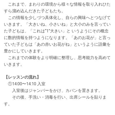
これまで、まわりの環境から様々な情報を取り⼊れひた
すら溜め込んだきた⼦どもたち。
この情報を少しづつ具体化し、⾃らの興味へとつなげて
いきます。「⼤きいね、⼩さいね」と⼤⼩のみを⾔ってい
た⼦どもは、「これは“1”⼤きい」と いうようにその概念
に数的情報を持つようになります。「あのお花が」と⾔っ
ていた⼦どもは「あの⾚いお花がね」というように語彙を
豊かにしていきます。
これまでの体験をより明確に整理し、思考能⼒を⾼めて
いきます。
【レッスンの流れ】
①14:00〜14:10 ⼊室
⼊室後はジャンパーをかけ、カバンを置きます。
その後、⼿洗い・消毒を⾏い、出席シールを貼りま
す。