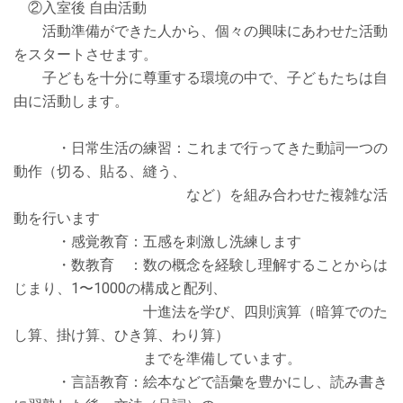
②⼊室後 ⾃由活動
活動準備ができた⼈から、個々の興味にあわせた活動
をスタートさせます。
⼦どもを⼗分に尊重する環境の中で、⼦どもたちは⾃
由に活動します。
・⽇常⽣活の練習：これまで⾏ってきた動詞⼀つの
動作（切る、貼る、縫う、
など）を組み合わせた複雑な活
動を⾏います
・感覚教育：五感を刺激し洗練します
・数教育 ：数の概念を経験し理解することからは
じまり、1〜1000の構成と配列、
⼗進法を学び、四則演算（暗算でのた
し算、掛け算、ひき算、わり算）
までを準備しています。
・⾔語教育：絵本などで語彙を豊かにし、読み書き