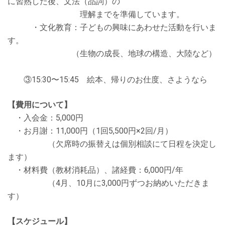
に習熟した後、⽂法（品詞）の
理解までを準備しています。
・⽂化教育：⼦どもの興味にあわせた活動を⾏いま
す。
（⽣物の成⻑、地球の構造、⼤陸など）
③15:30〜15:45 絵本、帰りのお仕度、さようなら
【費⽤について】
・⼊会⾦：5,000円
・お⽉謝：11,000円（1回5,500円×2回/⽉）
（⽋席時の振替えは個別相談にて⽇程を決定し
ます）
・材料費（教材消耗品）、諸経費：6,000円/年
（4⽉、10⽉に3,000円ずつお納めいただきま
す）
【スケジュール】